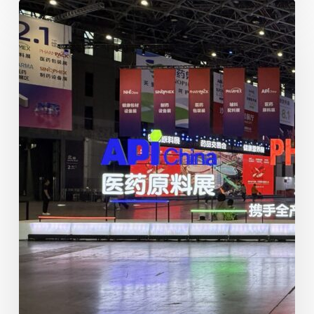
2026
年
第
九
十
二
屆
中
國
(上
海)
全
國
藥
品
交
易