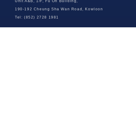
Unit A&B, 1/F, Fu On Building,
190-192 Cheung Sha Wan Road, Kowloon
Tel: (852) 2728 1981
Wong To Yick Wood Lock Ointment
Limited
Tel: (852) 2409 0920
info@wongtoyick.com.hk
Email：
版權所有，不得轉載 © 2026 黃道益活絡油有限公司
版权所有，不得转载 © 2026 黄道益活络油有限公司
Copyright © 2026 Wong To Yick Wood Lock Ointment Limited
公司聲明
公司声明
Company Statement