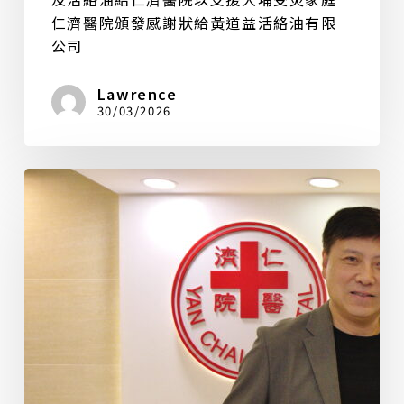
仁濟醫院頒發感謝狀給黃道益活絡油有限
公司
Lawrence
30/03/2026
黄
道
益
活
络
油
有
限
公
司