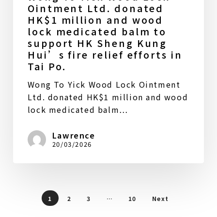
Ointment Ltd. donated
HK$1 million and wood
lock medicated balm to
support HK Sheng Kung
Hui’s fire relief efforts in
Tai Po.
Wong To Yick Wood Lock Ointment
Ltd. donated HK$1 million and wood
lock medicated balm…
Lawrence
20/03/2026
1
2
3
…
10
Next