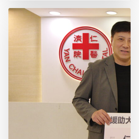
黃
道
益
活
絡
油
有
限
公
司
捐
贈
港
幣
100
萬