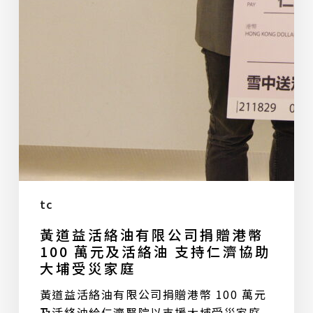
元
及
活
絡
油
支
持
仁
濟
協
助
大
tc
埔
黃道益活絡油有限公司捐贈港幣
受
100 萬元及活絡油 支持仁濟協助
災
大埔受災家庭
家
黃道益活絡油有限公司捐贈港幣 100 萬元
庭
及活絡油給仁濟醫院以支援大埔受災家庭