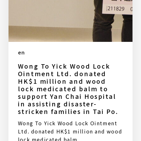
assisting
disaster-
stricken
families
in
Tai
Po.
en
Wong To Yick Wood Lock
Ointment Ltd. donated
HK$1 million and wood
lock medicated balm to
support Yan Chai Hospital
in assisting disaster-
stricken families in Tai Po.
Wong To Yick Wood Lock Ointment
Ltd. donated HK$1 million and wood
lock medicated balm…