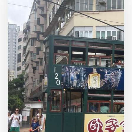
電
車
#120
廣
告