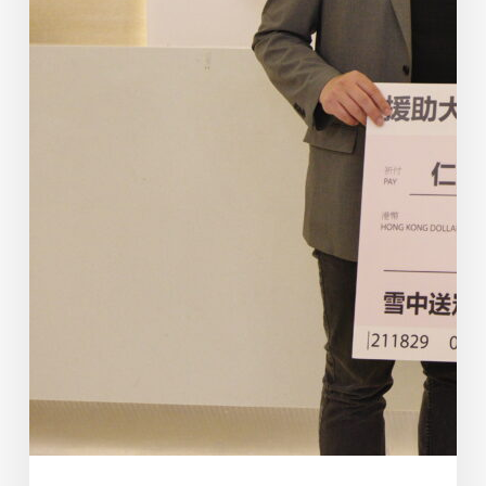
捐
赠
港
币
100
万
元
及
活
络
油
支
持
仁
济
协
助