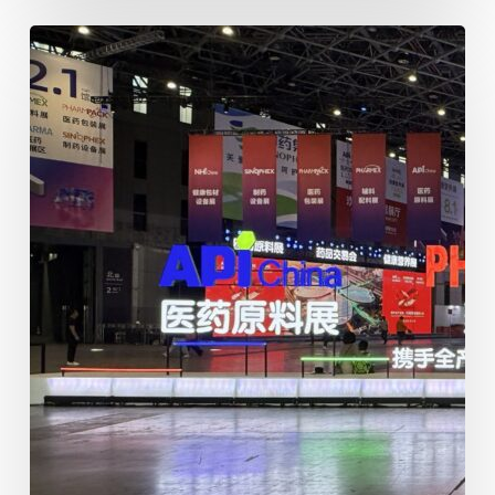
The
92nd
PharmChina
of
2026
(Shanghai)