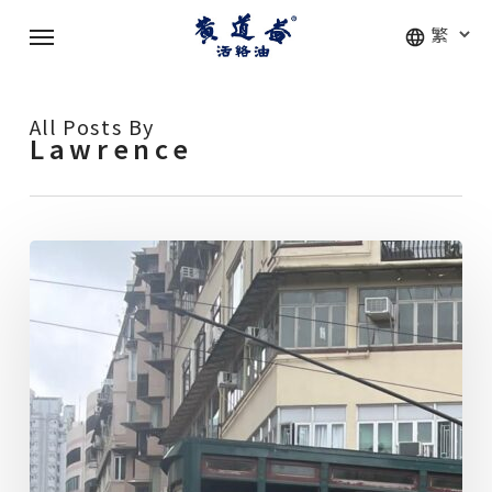
Skip
Menu
to
main
content
All Posts By
Lawrence
2026
年
电
车
#120
广
告