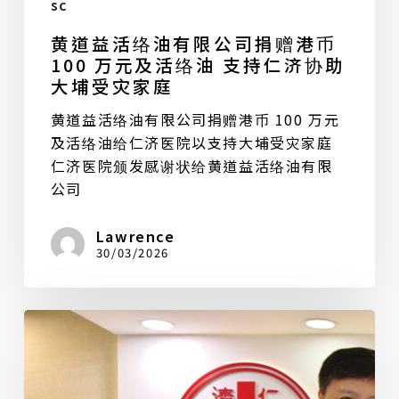
大
sc
埔
黄道益活络油有限公司捐赠港币
受
100 万元及活络油 支持仁济协助
灾
大埔受灾家庭
家
黄道益活络油有限公司捐赠港币 100 万元
庭
及活络油给仁济医院以支持大埔受灾家庭
仁济医院颁发感谢状给黄道益活络油有限
公司
Lawrence
30/03/2026
Wong
To
Yick
Wood