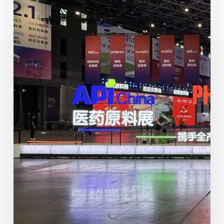
年
第
九
十
二
届
中
国
(上
海)
全
国
药
品
交
易
会