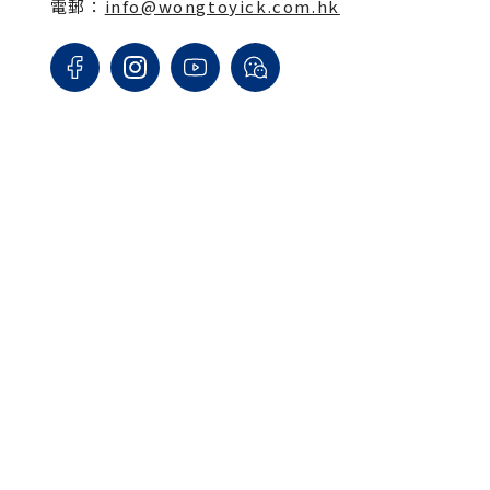
電郵：
info@wongtoyick.com.hk