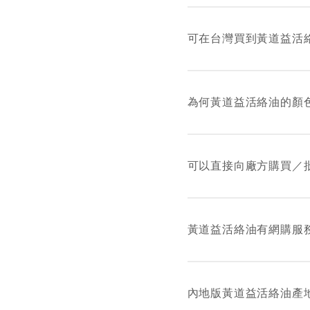
而下列各零售夥伴均有
除香港外，黃道益活絡
萬寧、屈臣氏、莎莎、卡萊
可在台灣買到黃道益活
華國貨、一田百貨、永
本公司沒有正式授權經
售黃道益活絡油，詳情
為何黃道益活絡油的顏
這您大可放心，因為天
的，功效也是一樣的。
可以直接向廠方購買／
如欲購貨，可到門市 –
地址: 九龍長沙灣道 190
黃道益活絡油有網購服
電話: 2728 1981
本公司官網暫未有提供
內地版黃道益活絡油產