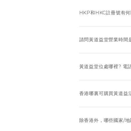
香港製造，分別在兩間
HKP和HKC註冊號有何
根據香港衛生署中藥組
註冊編號」HKC-0
請問黃道益堂營業時間
營業時間： 星期一至六9：
星期日及公眾假期休息
黃道益堂位處哪裡? 電
黃道益堂位於九龍長沙灣
電話：(852) 2728 19
香港哪裏可購買黃道益
黃道益活絡油可於各大藥
號富安大廈1 樓A&B
除香港外，哪些國家/地