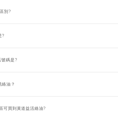
廠房制造 ~ 葵涌廠和元朗廠
區別?
要求，黃道益活絡油由「中成藥過渡性註冊編號」HKP-01
1668，並以全新包裝推出市面，新包裝的成份、功效與舊包
是?
00 – 17：30
話號碼是?
道190-192號富安大廈1樓A&B座 (深水埗港鐵站B1出口
81
活絡油？
房及本公司門市 – 黃道益堂選購，地址：黃道益堂位於九龍
座（深水埗港鐵站B1出口）
區可買到黃道益活絡油?