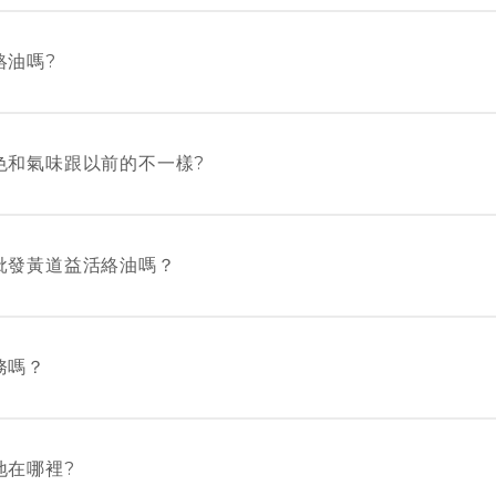
代售：
油亦可在中國、澳門、新加坡、澳洲、美國、加拿大、印
美、Free Duty、百佳、7-11、華潤萬家、U購、惠康、M
絡油嗎?
旺(香港)百貨有限公司、大國藥妝、松本清
銷商於台灣地區銷售黃道益活絡油，但本公司知道個別台
請向當地各大藥房查詢。
色和氣味跟以前的不一樣?
氣變化會使原材料顏色有輕微轉變，所以活絡油成品有輕
批發黃道益活絡油嗎？
 黃道益堂選購
 – 192 號富安大廈 1 樓 A & B 座 (深水埗港鐵站B1 出
務嗎？
網購服務。
地在哪裡?