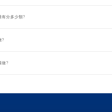
正版 “黃道益活絡油” 產品均於香港製造。本公司從未
益活絡油”。
量有分多少類?
5ml 和 50ml 可供選擇，而香港版則只有 50ml。
做?
) 2545 6182 或致電本公司熱線 (852) 2409 092
樣做?
 2409 0920 或電郵
info@wongtoyick.com.hk
留下