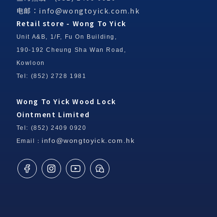
电邮：
info@wongtoyick.com.hk
Retail store - Wong To Yick
Unit A&B, 1/F, Fu On Building,
190-192 Cheung Sha Wan Road,
Kowloon
Tel: (852) 2728 1981
Wong To Yick Wood Lock
Ointment Limited
Tel: (852) 2409 0920
info@wongtoyick.com.hk
Email：