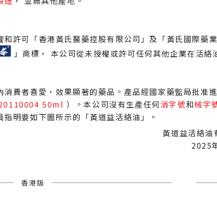
製造
， 並無其他產地。
權和許可「香港黃氏醫藥控股有限公司」及「黃氏國際藥
」商標， 本公司從未授權或許可任何其他企業在活絡
內消費者喜愛，效果顯著的藥品。產品經國家藥監局批准
20110004 50ml
）。本公司沒有生產任何
消字號
和
械字
員指明要如下圖所示的「黃道益活絡油」。
黃道益活絡油
2025
香港版