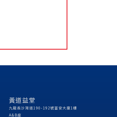
黃道益堂
九龍長沙灣道190-192號富安大廈1樓
A&B座