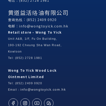
电话：(852) 2728 1981
黄道益活络油有限公司
查询热线：(852) 2409 0920
电邮：
info@wongtoyick.com.hk
Retail store - Wong To Yick
Unit A&B, 1/F, Fu On Building,
190-192 Cheung Sha Wan Road,
Kowloon
Tel: (852) 2728 1981
Wong To Yick Wood Lock
Ointment Limited
Tel: (852) 2409 0920
info@wongtoyick.com.hk
Email：