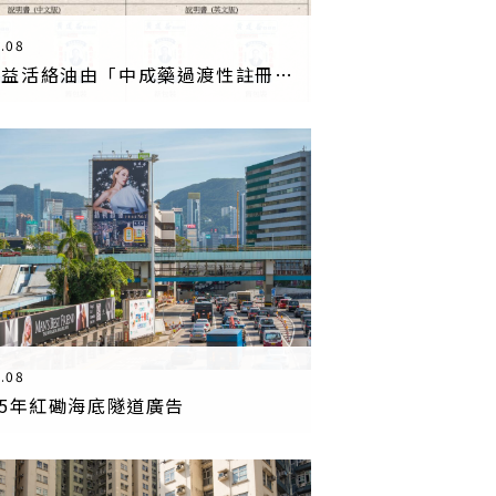
.08
黃道益活絡油由「中成藥過渡性註冊編號」HKP-01668 轉為「中成藥正式註冊編號」HKC-01668
.08
25年紅磡海底隧道廣告