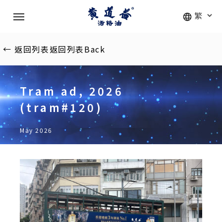
Skip
Menu
to
main
content
←
返回列表
返回列表
Back
Tram ad, 2026
(tram#120)
May 2026