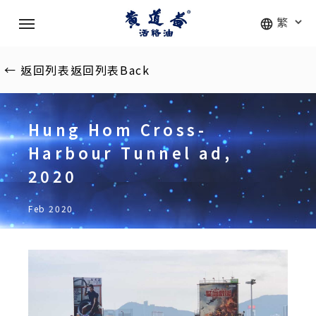
Skip
Menu
to
main
content
←
返回列表
返回列表
Back
Hung Hom Cross-
Harbour Tunnel ad,
2020
Feb 2020