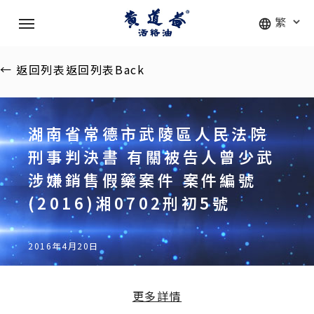
Skip
Menu
to
main
content
←
返回列表
返回列表
Back
湖南省常德市武陵區人民法院
刑事判決書 有關被告人曾少武
涉嫌銷售假藥案件 案件編號
(2016)湘0702刑初5號
2016年4月20日
更多詳情