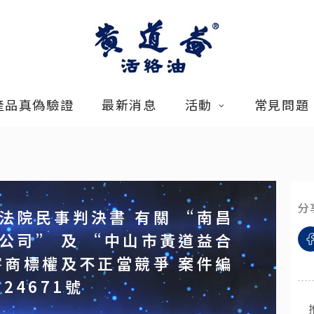
產品真偽驗證
最新消息
活動
常見問題
分
法院民事判決書 有關 “南昌
公司” 及 “中山市黃道益合
害商標權及不正當競爭 案件編
初24671號