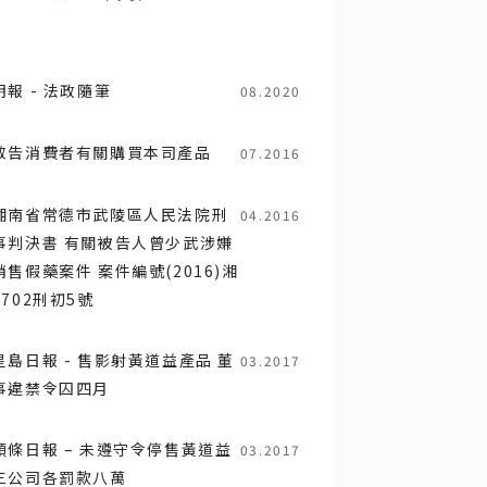
明報 - 法政隨筆
08.2020
敬告消費者有關購買本司產品
07.2016
湖南省常德市武陵區人民法院刑
04.2016
事判決書 有關被告人曾少武涉嫌
銷售假藥案件 案件編號(2016)湘
0702刑初5號
星島日報 - 售影射黃道益產品 董
03.2017
事違禁令囚四月
頭條日報 – 未遵守令停售黃道益
03.2017
三公司各罰款八萬