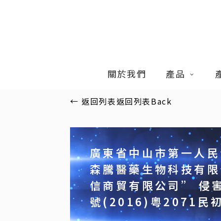
Skip
to
main
content
關於我們
產品
←
返回列表
返回列表
Back
廣東省中山市第一人民
森騰醫藥生物科技有限
信商貿有限公司” 侵
號(2016)粵2071民