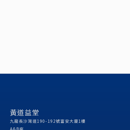
黃道益堂
九龍長沙灣道190-192號富安大廈1樓
A&B座