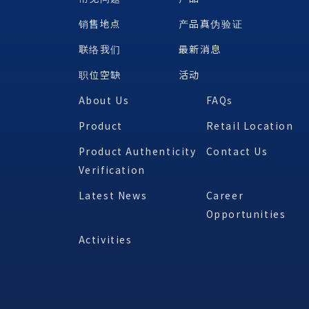
销售地点
产品真伪验证
联络我们
最新消息
职位空缺
活动
About Us
FAQs
Product
Retail Location
Product Authenticity
Contact Us
Verification
Latest News
Career
Opportunities
Activities