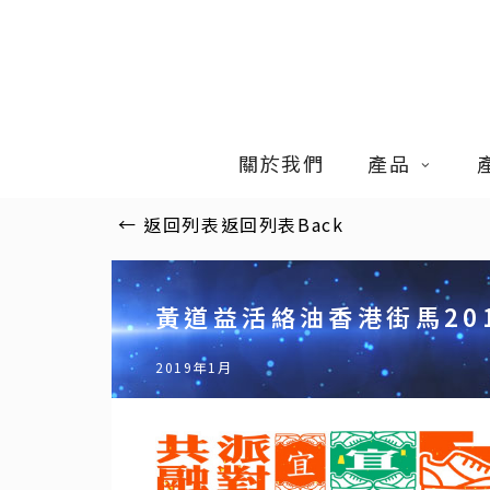
Skip
to
main
content
關於我們
產品
←
返回列表
返回列表
Back
黃道益活絡油香港街馬20
2019年1月