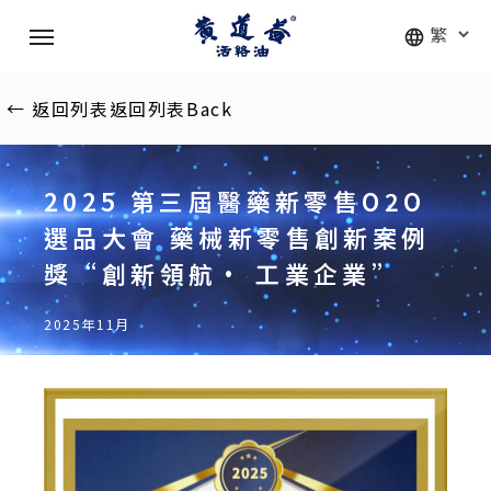
Skip
Menu
to
main
content
←
返回列表
返回列表
Back
2025 第三屆醫藥新零售O2O
選品大會 藥械新零售創新案例
獎“創新領航· 工業企業”
2025年11月