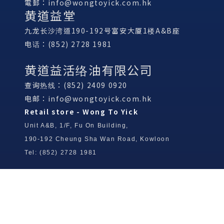
電郵：
info@wongtoyick.com.hk
黄道益堂
九龙长沙湾道190-192号富安大厦1楼A&B座
电话：(852) 2728 1981
黄道益活络油有限公司
查询热线：(852) 2409 0920
电邮：
info@wongtoyick.com.hk
Retail store - Wong To Yick
Unit A&B, 1/F, Fu On Building,
190-192 Cheung Sha Wan Road, Kowloon
Tel: (852) 2728 1981
Wong To Yick Wood Lock Ointment
Limited
Tel: (852) 2409 0920
info@wongtoyick.com.hk
Email：