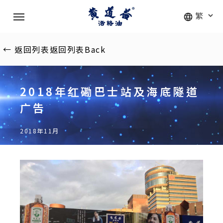
Skip
Menu
to
main
content
←
返回列表
返回列表
Back
2018年红磡巴士站及海底隧道
广告
2018年11月