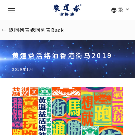
Skip
Menu
to
main
content
←
返回列表
返回列表
Back
黄道益活络油香港街马2019
2019年1月