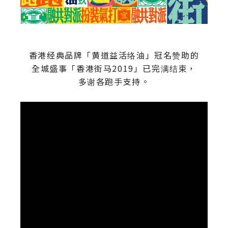
香港经典品牌「黄道益活络油」冠名赞助的
全城盛事「香港街马2019」已完满结束，
多谢各跑手支持。