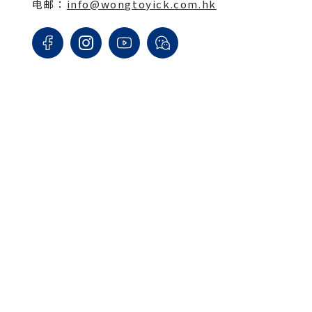
电邮：
info@wongtoyick.com.hk