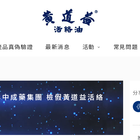
產品真偽驗證
最新消息
活動
常見問題
分
牌中成藥集團 檢假黃道益活絡