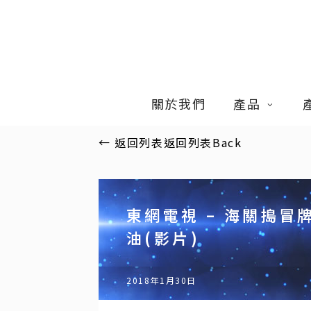
Skip
to
main
content
關於我們
產品
←
返回列表
返回列表
Back
東網電視 – 海關搗冒
油(影片)
2018年1月30日