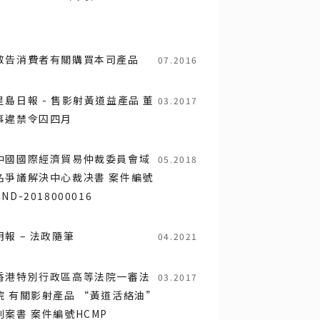
敬告消費者有關購買本司產品
07.2016
星島日報 - 售影射黃道益產品 董
03.2017
事違禁令囚四月
中國國際經濟貿易仲裁委員會域
05.2018
名爭議解決中心裁决書 案件編號
CND-2018000016
明報 – 法政隨筆
04.2021
香港特別行政區高等法院一審法
03.2017
院 有關影射產品 “黃道活絡油”
判案書 案件編號HCMP