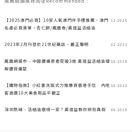
推薦閱讀
推荐阅读
Recommended
:
【2025澳門必買】10家人氣澳門伴手禮推薦、澳門
11.2025
名產必買清單，杏仁餅/鳳凰卷/黃道益活絡油
2023年2月刊登於21世紀藥店 - 嚴正聲明
02.2023
鳳凰網城市 - 中國腰痛患者突破3億 黃道益活絡油緩
06.2019
解腰背痛楚
【購物指南】小紅書洗版式力推爆買香港手信 內地
06.2023
客激讚10大美食用品平靚正
深圳熱線 - 活絡油選哪一家？黃道益教你辨別真假
06.2019