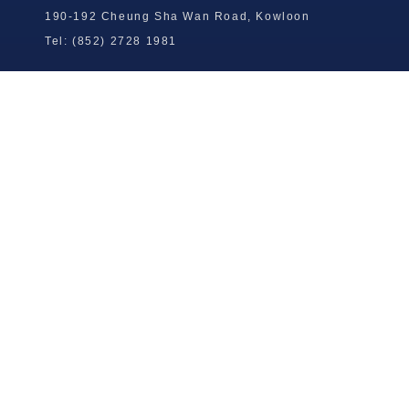
190-192 Cheung Sha Wan Road, Kowloon
Tel: (852) 2728 1981
Wong To Yick Wood Lock Ointment
Limited
Tel: (852) 2409 0920
info@wongtoyick.com.hk
Email：
版權所有，不得轉載 © 2026 黃道益活絡油有限公司
版权所有，不得转载 © 2026 黄道益活络油有限公司
Copyright © 2026 Wong To Yick Wood Lock Ointment Limited
公司聲明
公司声明
Company Statement