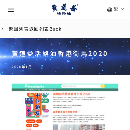
Skip
Menu
to
main
content
←
返回列表
返回列表
Back
黃道益活絡油香港街馬2020
2020年1月