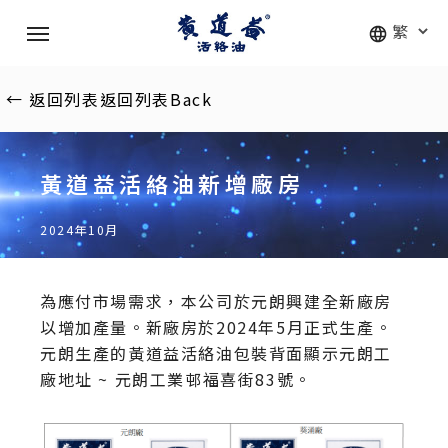
Skip
Menu
to
main
content
←
返回列表
返回列表
Back
黃道益活絡油新增廠房
2024年10月
為應付市場需求，本公司於元朗興建全新廠房
以增加產量。新廠房於2024年5月正式生產。
元朗生產的黃道益活絡油包裝背面顯示元朗工
廠地址 ~ 元朗工業邨福喜街83號。