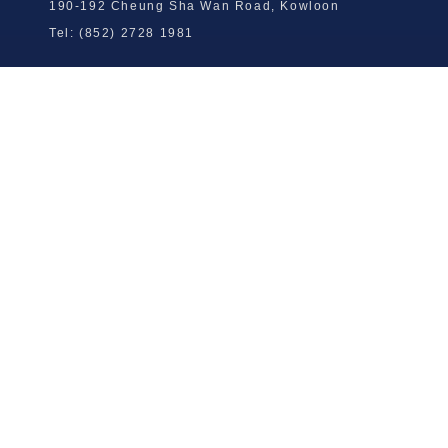
190-192 Cheung Sha Wan Road, Kowloon
Tel: (852) 2728 1981
Wong To Yick Wood Lock Ointment
Limited
Tel: (852) 2409 0920
info@wongtoyick.com.hk
Email：
版權所有，不得轉載 © 2026 黃道益活絡油有限公司
版权所有，不得转载 © 2026 黄道益活络油有限公司
Copyright © 2026 Wong To Yick Wood Lock Ointment Limited
公司聲明
公司声明
Company Statement