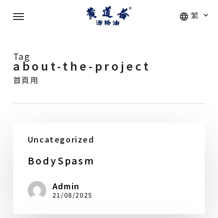
Skip
Menu
to
main
content
Tag
about-the-project
首頁用
BodySpasm
Uncategorized
BodySpasm
Admin
21/08/2025