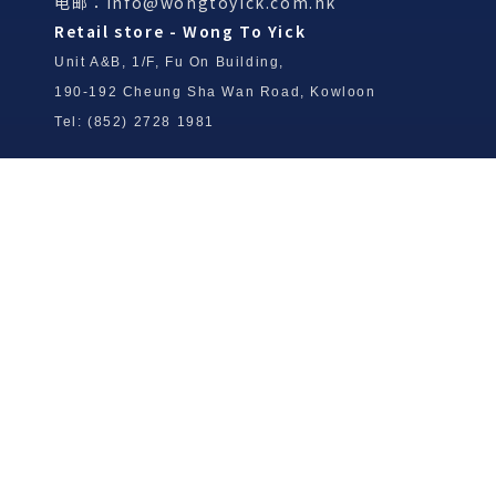
电邮：
info@wongtoyick.com.hk
Retail store - Wong To Yick
Unit A&B, 1/F, Fu On Building,
190-192 Cheung Sha Wan Road, Kowloon
Tel: (852) 2728 1981
Wong To Yick Wood Lock Ointment
Limited
Tel: (852) 2409 0920
info@wongtoyick.com.hk
Email：
版權所有，不得轉載 © 2026 黃道益活絡油有限公司
版权所有，不得转载 © 2026 黄道益活络油有限公司
Copyright © 2026 Wong To Yick Wood Lock Ointment Limited
公司聲明
公司声明