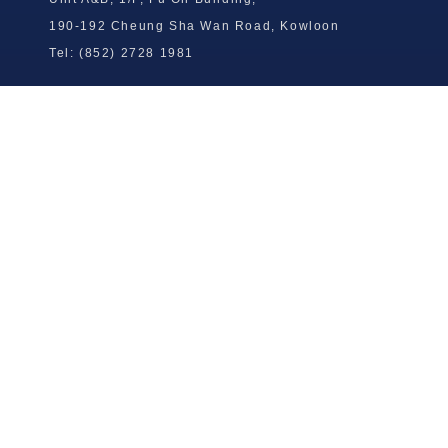
190-192 Cheung Sha Wan Road, Kowloon
Tel: (852) 2728 1981
Wong To Yick Wood Lock Ointment
Limited
Tel: (852) 2409 0920
info@wongtoyick.com.hk
Email：
版權所有，不得轉載 © 2026 黃道益活絡油有限公司
版权所有，不得转载 © 2026 黄道益活络油有限公司
Copyright © 2026 Wong To Yick Wood Lock Ointment Limited
公司聲明
公司声明
Company Statement