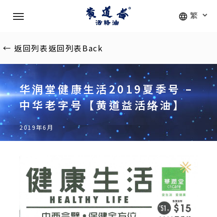
Skip
Menu
to
main
content
←
返回列表
返回列表
Back
华润堂健康生活2019夏季号 –
中华老字号【黄道益活络油】
2019年6月