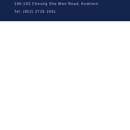
190-192 Cheung Sha Wan Road, Kowloon
Tel: (852) 2728 1981
Wong To Yick Wood Lock Ointment
Limited
Tel: (852) 2409 0920
info@wongtoyick.com.hk
Email：
版權所有，不得轉載 © 2026 黃道益活絡油有限公司
版权所有，不得转载 © 2026 黄道益活络油有限公司
Copyright © 2026 Wong To Yick Wood Lock Ointment Limited
公司聲明
公司声明
Company Statement