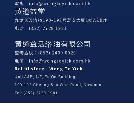
電郵：
info@wongtoyick.com.hk
黄道益堂
九龙长沙湾道190-192号富安大厦1楼A&B座
电话：(852) 2728 1981
黄道益活络油有限公司
查询热线：(852) 2409 0920
电邮：
info@wongtoyick.com.hk
Retail store - Wong To Yick
Unit A&B, 1/F, Fu On Building,
190-192 Cheung Sha Wan Road, Kowloon
Tel: (852) 2728 1981
Wong To Yick Wood Lock Ointment
Limited
Tel: (852) 2409 0920
info@wongtoyick.com.hk
Email：