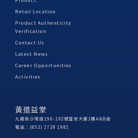
Retail Location
Product Authenticity
Verification
Contact Us
Latest News
Career Opportunities
Activities
黃道益堂
九龍長沙灣道190-192號富安大廈1樓A&B座
電話：(852) 2728 1981