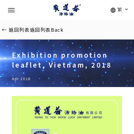
Skip
Menu
to
main
content
←
返回列表
返回列表
Back
Exhibition promotion
leaflet, Vietnam, 2018
Apr 2018