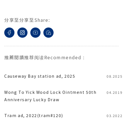
分享至
分享至
Share
:
推薦閱讀
推荐阅读
Recommended
:
Causeway Bay station ad, 2025
08.2025
Wong To Yick Wood Lock Ointment 50th
04.2019
Anniversary Lucky Draw
Tram ad, 2022(tram#120)
03.2022