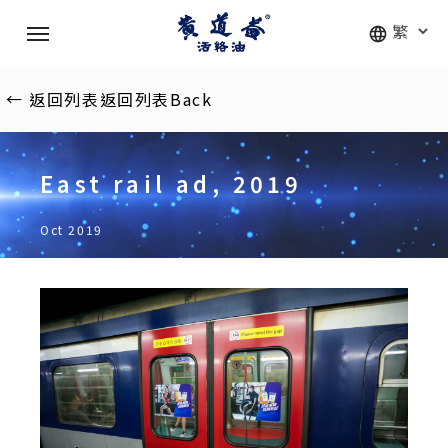
Skip
Menu
to
main
content
←
返回列表
返回列表
Back
East rail ad, 2019
Oct 2019