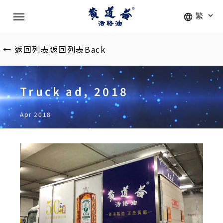
Skip
Menu
to
main
content
←
返回列表
返回列表
Back
Truck ad, 2018
Apr 2018