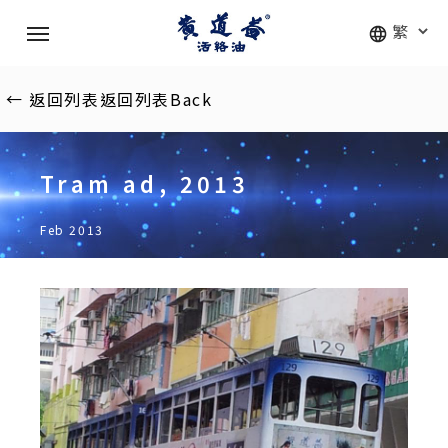
Skip
Menu
to
main
content
←
返回列表
返回列表
Back
Tram ad, 2013
Feb 2013