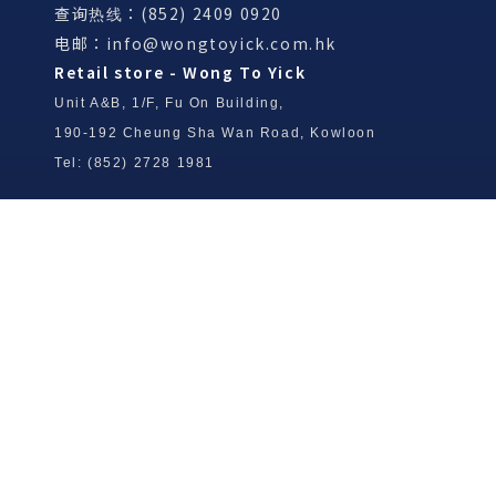
查询热线：(852) 2409 0920
电邮：
info@wongtoyick.com.hk
Retail store - Wong To Yick
Unit A&B, 1/F, Fu On Building,
190-192 Cheung Sha Wan Road, Kowloon
Tel: (852) 2728 1981
Wong To Yick Wood Lock Ointment
Limited
Tel: (852) 2409 0920
info@wongtoyick.com.hk
Email：
版權所有，不得轉載 © 2026 黃道益活絡油有限公司
版权所有，不得转载 © 2026 黄道益活络油有限公司
Copyright © 2026 Wong To Yick Wood Lock Ointment Limited
公司聲明