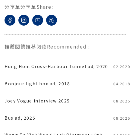
分享至
分享至
Share
:
推薦閱讀
推荐阅读
Recommended
:
Hung Hom Cross-Harbour Tunnel ad, 2020
02.2020
Bonjour light box ad, 2018
04.2018
Joey Vogue interview 2025
08.2025
Bus ad, 2025
08.2025
Wong To Yick Wood Lock Ointment 50th