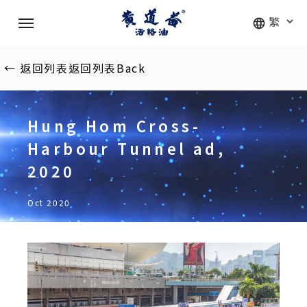
Skip
Menu
to
main
content
←
返回列表
返回列表
Back
Hung Hom Cross-
Harbour Tunnel ad,
2020
Oct 2020