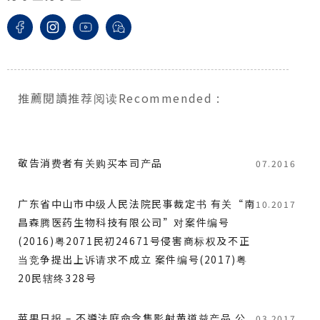
推薦閱讀
推荐阅读
Recommended
:
敬告消费者有关购买本司产品
07.2016
广东省中山市中级人民法院民事裁定书 有关“南
10.2017
昌森腾医药生物科技有限公司”对案件编号
(2016)粤2071民初24671号侵害商标权及不正
当竞争提出上诉请求不成立 案件编号(2017)粤
20民辖终328号
苹果日报 – 不遵法庭命令售影射黄道益产品 公
03.2017