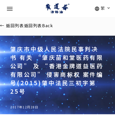
Skip
Menu
to
main
content
←
返回列表
返回列表
Back
肇庆市中级人民法院民事判决
书 有关 “肇庆苗和堂医药有限
公司” 及 “香港金牌道益医药
有限公司” 侵害商标权 案件编
号(2015)肇中法民三初字第
25号
2017年12月28日