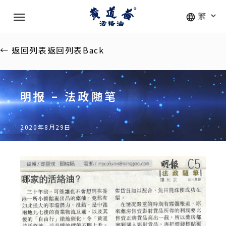
Skip
Menu
to
main
content
←
返回列表
返回列表
Back
明报 – 法政随笔
2020年8月29日