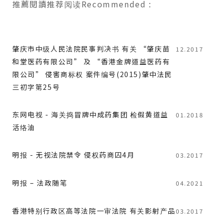
推薦閱讀
推荐阅读
Recommended
:
肇庆市中级人民法院民事判决书 有关 “肇庆苗
12.2017
和堂医药有限公司” 及 “香港金牌道益医药有
限公司” 侵害商标权 案件编号(2015)肇中法民
三初字第25号
东网电视 - 海关捣冒牌中成药集团 检假黄道益
01.2018
活络油
明报 - 无视法院禁令 侵权药商囚4月
03.2017
明报 – 法政随笔
04.2021
香港特别行政区高等法院一审法院 有关影射产品
03.2017