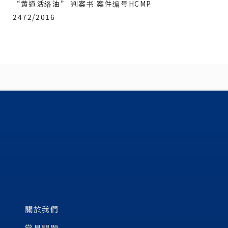
“黄道活络油” 判案书 案件编号HCMP
2472/2016
關於我們
常見問題