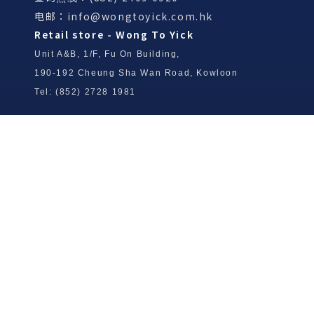
电邮：
info@wongtoyick.com.hk
Retail store - Wong To Yick
Unit A&B, 1/F, Fu On Building,
190-192 Cheung Sha Wan Road, Kowloon
Tel: (852) 2728 1981
Wong To Yick Wood Lock Ointment
Limited
Tel: (852) 2409 0920
info@wongtoyick.com.hk
Email：
版權所有，不得轉載 © 2026 黃道益活絡油有限公司
版权所有，不得转载 © 2026 黄道益活络油有限公司
Copyright © 2026 Wong To Yick Wood Lock Ointment Limited
公司聲明
公司声明