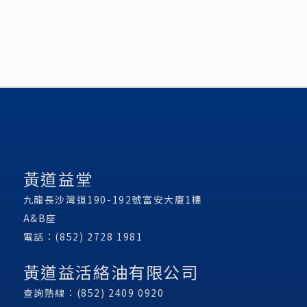
黃道益堂
九龍長沙灣道190-192號富安大廈1樓
A&B座
電話：(852) 2728 1981
黃道益活絡油有限公司
查詢熱線：(852) 2409 0920