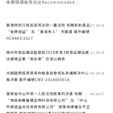
推薦閱讀
推荐阅读
Recommended
:
香港特別行政區高等法院一審法院 有關影射產品
07.2018
“金牌道益” 及 “黃道老人” 判案書 案件編號
HCA883/2017
梅州市食品藥品監管局2018年第3批食品藥品違
11.2018
法違規企業“黑名單”信息公開表
中國國際經濟貿易仲裁委員會域名爭議解決中心
05.2018
裁决書 案件編號CND-2018000016
廣東省中山市第一人民法院民事判決書 有關
04.2017
“南昌森騰醫藥生物科技有限公司” 及 “中山
市黃道益合信商貿有限公司” 侵害商標權及不正