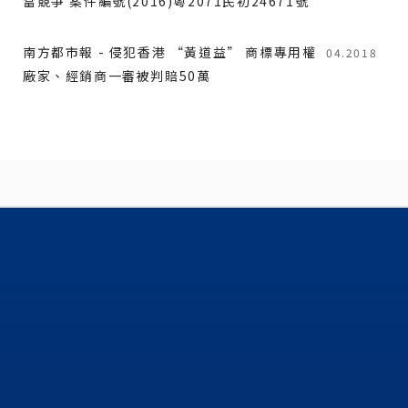
當競爭 案件編號(2016)粵2071民初24671號
南方都市報 - 侵犯香港 “黃道益” 商標專用權
04.2018
廠家、經銷商一審被判賠50萬