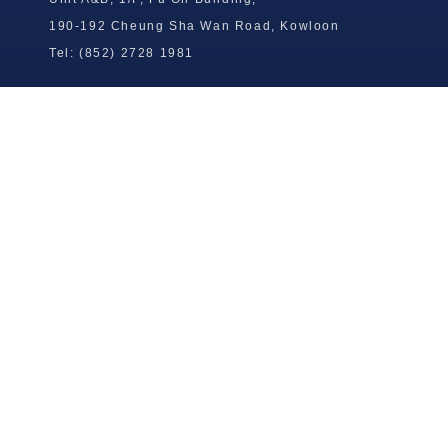
190-192 Cheung Sha Wan Road, Kowloon
Tel: (852) 2728 1981
Wong To Yick Wood Lock Ointment
Limited
Tel: (852) 2409 0920
info@wongtoyick.com.hk
Email：
版權所有，不得轉載 © 2026 黃道益活絡油有限公司
版权所有，不得转载 © 2026 黄道益活络油有限公司
Copyright © 2026 Wong To Yick Wood Lock Ointment Limited
公司聲明
公司声明
Company Statement