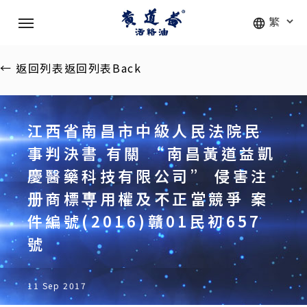
Skip
Menu
to
main
content
←
返回列表
返回列表
Back
江西省南昌市中級人民法院民
事判決書 有關 “南昌黃道益凱
慶醫藥科技有限公司” 侵害注
册商標専用權及不正當競爭 案
件編號(2016)贛01民初657
號
11 Sep 2017