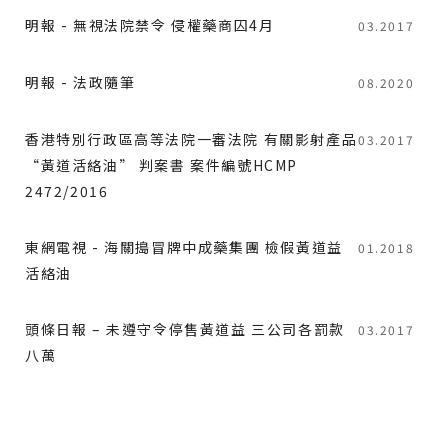
明報 - 無視法院禁令 侵權藥商囚4月
03.2017
明報 - 法政隨筆
08.2020
香港特別行政區高等法院一審法院 有關影射產品
03.2017
“黃道活絡油” 判案書 案件編號HCMP
2472/2016
東網電視 - 海關搗冒牌中成藥集團 檢假黃道益
01.2018
活絡油
頭條日報 – 未遵守令停售黃道益 三公司各罰款
03.2017
八萬