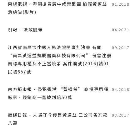
東網電視 - 海關搗冒牌中成藥集團 檢假黃道益
01.2018
活絡油(影片)
明報 – 法政隨筆
04.2021
江西省南昌市中級人民法院民事判決書 有關
09.2017
“南昌黃道益凱慶醫藥科技有限公司” 侵害注册
商標専用權及不正當競爭 案件編號(2016)贛01
民初657號
南方都市報 - 侵犯香港 “黃道益” 商標專用權
04.2018
廠家、經銷商一審被判賠50萬
頭條日報 – 未遵守令停售黃道益 三公司各罰款
03.2017
八萬