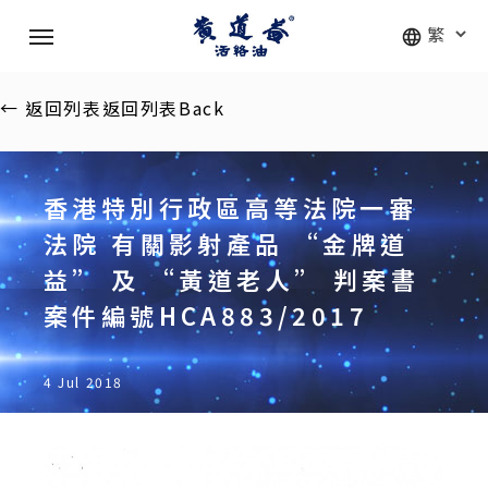
Skip
Menu
to
main
content
←
返回列表
返回列表
Back
香港特別行政區高等法院一審
法院 有關影射產品 “金牌道
益” 及 “黃道老人” 判案書
案件編號HCA883/2017
4 Jul 2018