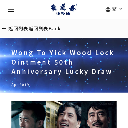
Skip
Menu
to
main
content
←
返回列表
返回列表
Back
Wong To Yick Wood Lock
Ointment 50th
Anniversary Lucky Draw
Apr 2019