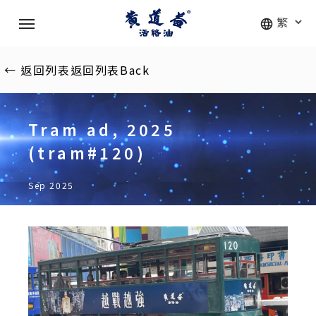
Skip
Menu
to
main
content
←
返回列表
返回列表
Back
Tram ad, 2025
(tram#120)
Sep 2025