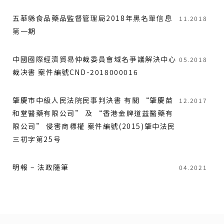
五華縣食品藥品監督管理局2018年黑名單信息
11.2018
第一期
中國國際經濟貿易仲裁委員會域名爭議解決中心
05.2018
裁决書 案件編號CND-2018000016
肇慶市中級人民法院民事判決書 有關 “肇慶苗
12.2017
和堂醫藥有限公司” 及 “香港金牌道益醫藥有
限公司” 侵害商標權 案件編號(2015)肇中法民
三初字第25号
明報 – 法政隨筆
04.2021