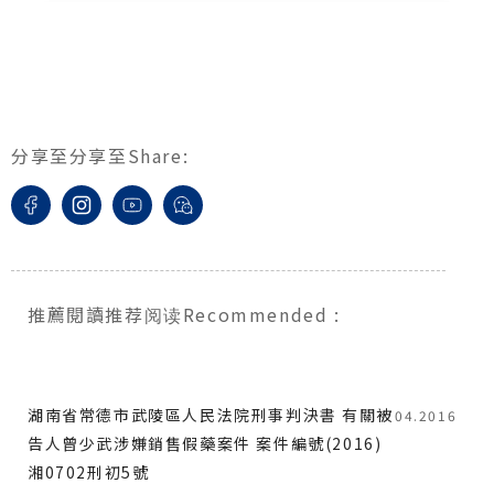
分享至
分享至
Share
:
推薦閱讀
推荐阅读
Recommended
:
湖南省常德市武陵區人民法院刑事判決書 有關被
04.2016
告人曾少武涉嫌銷售假藥案件 案件編號(2016)
湘0702刑初5號