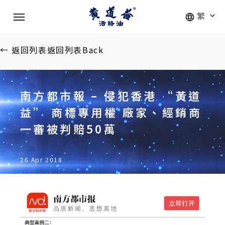
Skip
Menu
to
main
content
←
返回列表
返回列表
Back
南方都市報 – 侵犯香港 “黃道
益” 商標專用權 廠家、經銷商
一審被判賠50萬
26 Apr 2018