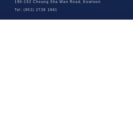
190-192 Cheung Sha Wan Road, Kowloon
Tel: (852) 2728 1981
Wong To Yick Wood Lock Ointment
Limited
Tel: (852) 2409 0920
info@wongtoyick.com.hk
Email：
版權所有，不得轉載 © 2026 黃道益活絡油有限公司
版权所有，不得转载 © 2026 黄道益活络油有限公司
Copyright © 2026 Wong To Yick Wood Lock Ointment Limited
公司聲明
公司声明
Company Statement