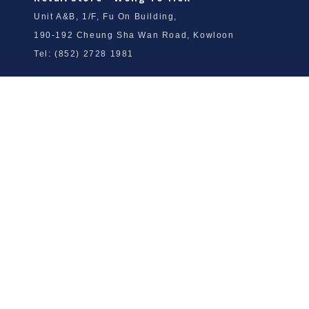
Unit A&B, 1/F, Fu On Building,
190-192 Cheung Sha Wan Road, Kowloon
Tel: (852) 2728 1981
Wong To Yick Wood Lock Ointment
Limited
Tel: (852) 2409 0920
info@wongtoyick.com.hk
Email：
版權所有，不得轉載 © 2026 黃道益活絡油有限公司
版权所有，不得转载 © 2026 黄道益活络油有限公司
Copyright © 2026 Wong To Yick Wood Lock Ointment Limited
公司聲明
公司声明
Company Statement