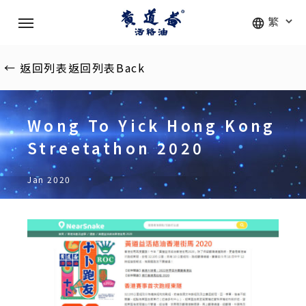
Skip
Menu
to
main
content
←
返回列表
返回列表
Back
Wong To Yick Hong Kong
Streetathon 2020
Jan 2020