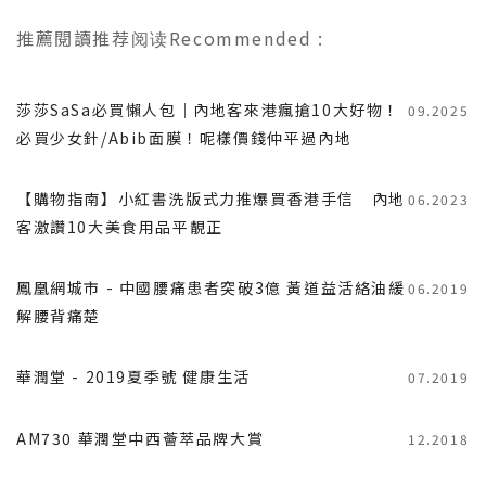
推薦閱讀
推荐阅读
Recommended
:
莎莎SaSa必買懶人包｜內地客來港瘋搶10大好物！
09.2025
必買少女針/Abib面膜！呢樣價錢仲平過內地
【購物指南】小紅書洗版式力推爆買香港手信 內地
06.2023
客激讚10大美食用品平靚正
鳳凰網城市 - 中國腰痛患者突破3億 黃道益活絡油緩
06.2019
解腰背痛楚
華潤堂 - 2019夏季號 健康生活
07.2019
AM730 華潤堂中西薈萃品牌大賞
12.2018