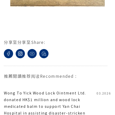
分享至
分享至
Share
:
推薦閱讀
推荐阅读
Recommended
:
Wong To Yick Wood Lock Ointment Ltd.
03.2026
donated HK$1 million and wood lock
medicated balm to support Yan Chai
Hospital in assisting disaster-stricken