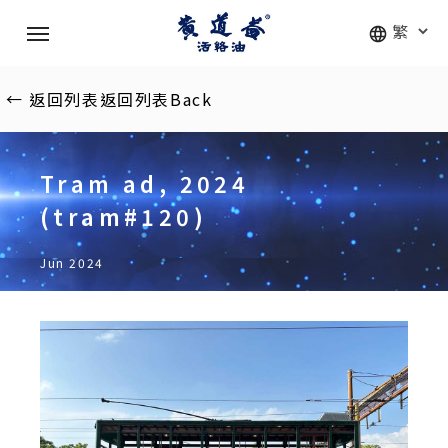
Skip
Menu
to
main
content
←
返回列表
返回列表
Back
Tram ad, 2024
(tram#120)
Jun 2024