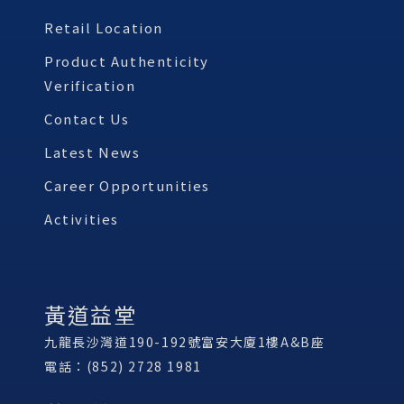
Retail Location
Product Authenticity
Verification
Contact Us
Latest News
Career Opportunities
Activities
黃道益堂
九龍長沙灣道190-192號富安大廈1樓A&B座
電話：(852) 2728 1981