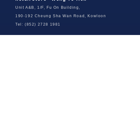
Unit A&B, 1/F, Fu On Building,
190-192 Cheung Sha Wan Road, Kowloon
Tel: (852) 2728 1981
Wong To Yick Wood Lock Ointment
Limited
Tel: (852) 2409 0920
info@wongtoyick.com.hk
Email：
版權所有，不得轉載 © 2026 黃道益活絡油有限公司
版权所有，不得转载 © 2026 黄道益活络油有限公司
Copyright © 2026 Wong To Yick Wood Lock Ointment Limited
公司聲明
公司声明
Company Statement