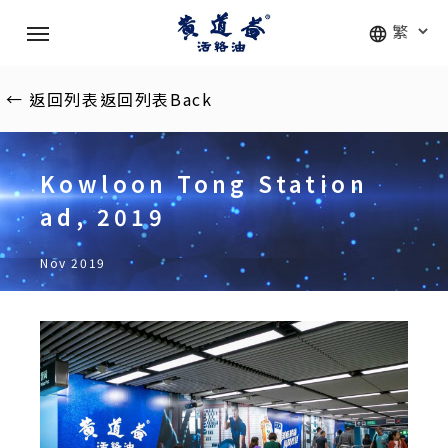
Skip
Menu
to
main
content
←
返回列表
返回列表
Back
Kowloon Tong Station
ad, 2019
Nov 2019