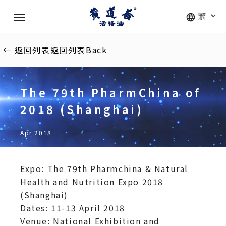
Skip
Menu
to
main
content
←
返回列表
返回列表
Back
The 79th PharmChina of
2018 (Shanghai)
Apr 2018
Expo: The 79th Pharmchina & Natural
Health and Nutrition Expo 2018
(Shanghai)
Dates: 11-13 April 2018
Venue: National Exhibition and