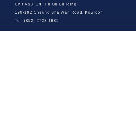
Unit A&B, 1/F, Fu On Building,
190-192 Cheung Sha Wan Road, Kowloon
Tel: (852) 2728 1981
Wong To Yick Wood Lock Ointment
Limited
Tel: (852) 2409 0920
info@wongtoyick.com.hk
Email：
版權所有，不得轉載 © 2026 黃道益活絡油有限公司
版权所有，不得转载 © 2026 黄道益活络油有限公司
Copyright © 2026 Wong To Yick Wood Lock Ointment Limited
公司聲明
公司声明
Company Statement