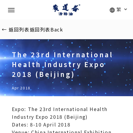
Skip
Menu
to
main
content
←
返回列表
返回列表
Back
The 23rd International
Health Industry Expo
2018 (Beijing)
Apr 2018
Expo: The 23rd International Health
Industry Expo 2018 (Beijing)
Dates: 8-10 April 2018
Venue: China International Exhibition