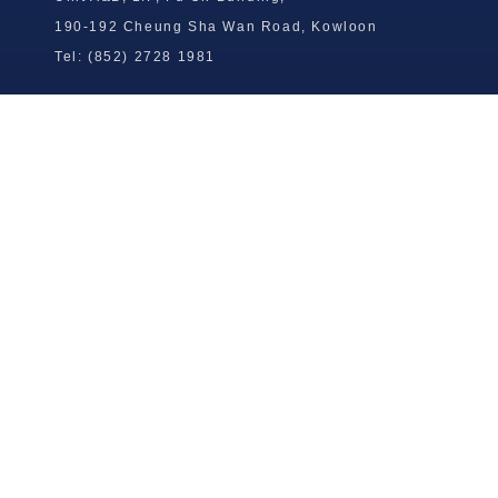
190-192 Cheung Sha Wan Road, Kowloon
Tel: (852) 2728 1981
Wong To Yick Wood Lock Ointment
Limited
Tel: (852) 2409 0920
info@wongtoyick.com.hk
Email：
版權所有，不得轉載 © 2026 黃道益活絡油有限公司
版权所有，不得转载 © 2026 黄道益活络油有限公司
Copyright © 2026 Wong To Yick Wood Lock Ointment Limited
公司聲明
公司声明
Company Statement