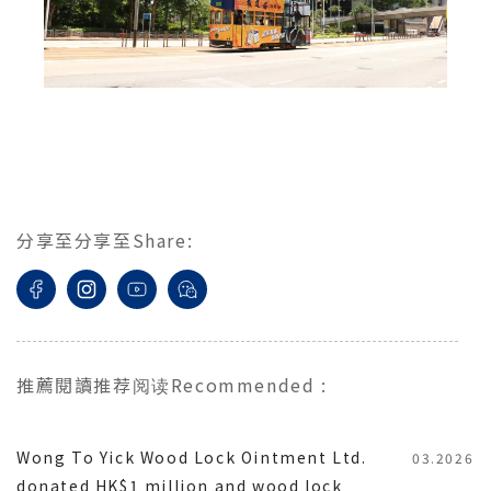
分享至
分享至
Share
:
推薦閱讀
推荐阅读
Recommended
:
Wong To Yick Wood Lock Ointment Ltd.
03.2026
donated HK$1 million and wood lock