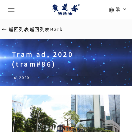
Skip
Menu
to
main
content
←
返回列表
返回列表
Back
Tram ad, 2020
(tram#86)
Jul 2020