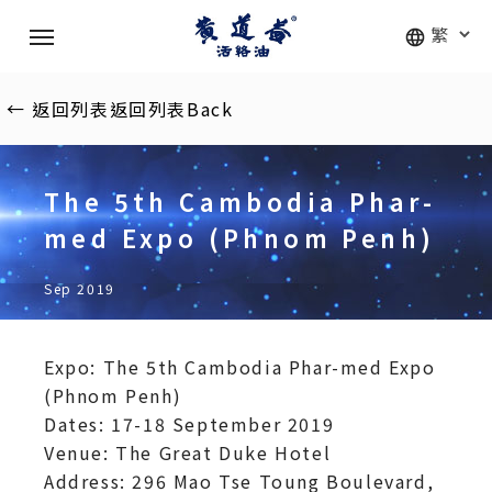
Skip
Menu
to
main
content
←
返回列表
返回列表
Back
The 5th Cambodia Phar-
med Expo (Phnom Penh)
Sep 2019
Expo: The 5th Cambodia Phar-med Expo
(Phnom Penh)
Dates: 17-18 September 2019
Venue: The Great Duke Hotel
Address: 296 Mao Tse Toung Boulevard,