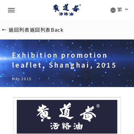
Skip
Menu
to
main
content
←
返回列表
返回列表
Back
Exhibition promotion
leaflet, Shanghai, 2015
May 2015