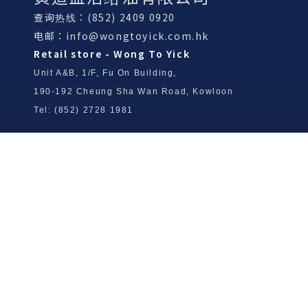
查询热线：(852) 2409 0920
电邮：
info@wongtoyick.com.hk
Retail store - Wong To Yick
Unit A&B, 1/F, Fu On Building,
190-192 Cheung Sha Wan Road, Kowloon
Tel: (852) 2728 1981
Wong To Yick Wood Lock Ointment
Limited
Tel: (852) 2409 0920
info@wongtoyick.com.hk
Email：
版權所有，不得轉載 © 2026 黃道益活絡油有限公司
版权所有，不得转载 © 2026 黄道益活络油有限公司
Copyright © 2026 Wong To Yick Wood Lock Ointment Limited
公司聲明