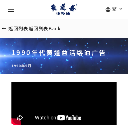
Skip
Menu
to
main
content
←
返回列表
返回列表
Back
1990年代黄道益活络油广告
1990年5月