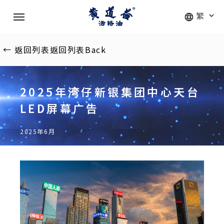
Skip
Menu
to
main
content
←
返回列表
返回列表
Back
2025年湾仔新银集团中心天台
LED屏幕广告
2025年6月