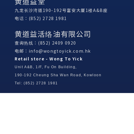
黄道益堂
九龙长沙湾道190-192号富安大厦1楼A&B座
电话：(852) 2728 1981
黄道益活络油有限公司
查询热线：(852) 2409 0920
电邮：
info@wongtoyick.com.hk
Retail store - Wong To Yick
Unit A&B, 1/F, Fu On Building,
190-192 Cheung Sha Wan Road, Kowloon
Tel: (852) 2728 1981
Wong To Yick Wood Lock Ointment
Limited
Tel: (852) 2409 0920
info@wongtoyick.com.hk
Email：