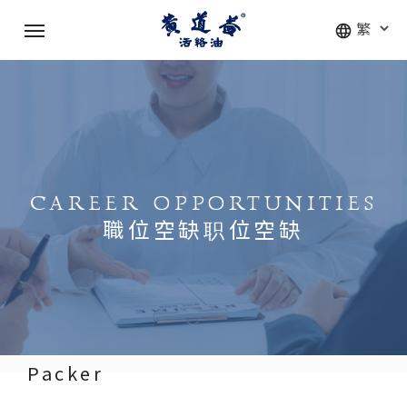
Skip
Menu
to
main
content
CAREER OPPORTUNITIES
職位空缺
职位空缺
Packer