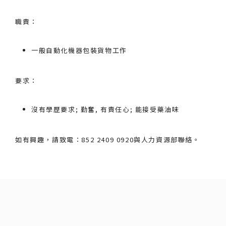
職責：
一般自動化機器包裝貨物工作
要求：
沒有學歷要求; 勤奮, 有責任心; 能接受藥油味
如有興趣，請致電：852 2409 0920與人力資源部聯絡。