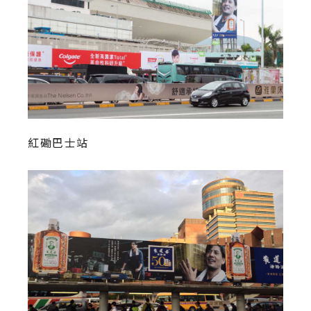
紅磡巴士站