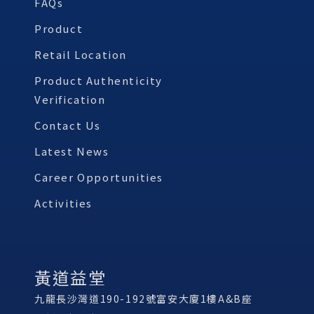
FAQs
Product
Retail Location
Product Authenticity
Verification
Contact Us
Latest News
Career Opportunities
Activities
黃道益堂
九龍長沙灣道190-192號富安大廈1樓A&B座