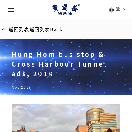
Skip
Menu
to
main
content
←
返回列表
返回列表
Back
Hung Hom bus stop &
Cross Harbour Tunnel
ads, 2018
Nov 2018