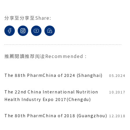
分享至
分享至
Share
:
推薦閱讀
推荐阅读
Recommended
:
The 88th PharmChina of 2024 (Shanghai)
05.2024
The 22nd China International Nutrition
10.2017
Health Industry Expo 2017(Chengdu)
The 80th PharmChina of 2018 (Guangzhou)
12.2018