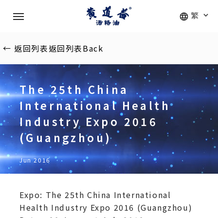
Skip
Menu
to
main
content
←
返回列表
返回列表
Back
The 25th China
International Health
Industry Expo 2016
(Guangzhou)
Jun 2016
Expo: The 25th China International
Health Industry Expo 2016 (Guangzhou)